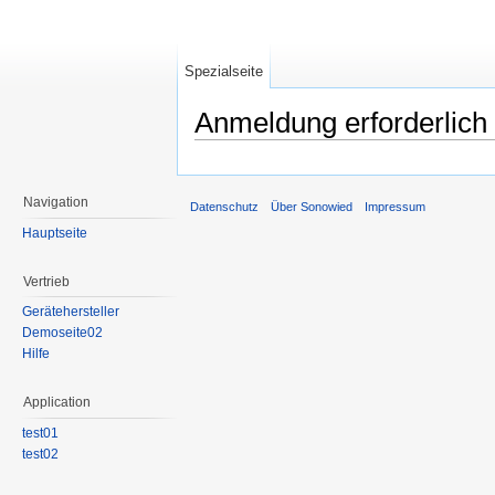
Spezialseite
Anmeldung erforderlich
Wechseln zu:
Navigation
,
Suche
Navigation
Datenschutz
Über Sonowied
Impressum
Hauptseite
Vertrieb
Gerätehersteller
Demoseite02
Hilfe
Application
test01
test02